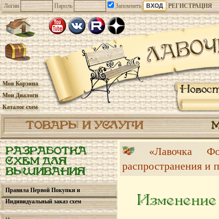
Логин
Пароль
Запомнить
РЕГИСТРАЦИЯ
Моя Корзина
Новос
Мои Диалоги
Каталог схем
ТОВАРЫ И УСЛУГИ
«Лавочка 
РАЗРАБОТКА
СХЕМ ДЛЯ
распространения и 
ВЫШИВАНИЯ
Правила Первой Покупки и
Изменение
Индивидуальный заказ схем