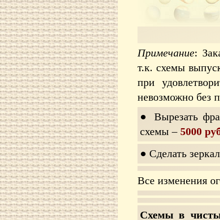
Примечание
: За
т.к. схемы выпу
при удовлетвор
невозможно без п
● Вырезать фра
схемы –
5000 ру
● Сделать зерк
Все изменения ог
Схемы в чисты