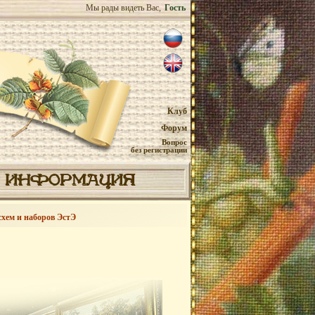
Мы рады видеть Вас,
Гость
Клуб
Форум
Вопрос
без регистрации
ИНФОРМАЦИЯ
схем и наборов ЭстЭ