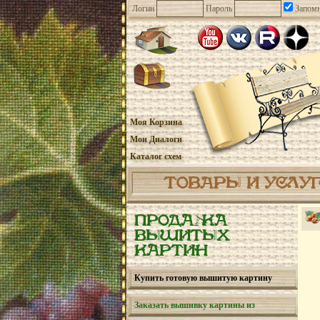
Логин
Пароль
Запомн
Моя Корзина
Мои Диалоги
Каталог схем
ТОВАРЫ И УСЛУ
ПРОДАЖА
ВЫШИТЫХ
КАРТИН
Купить готовую вышитую картину
Заказать вышивку картины из