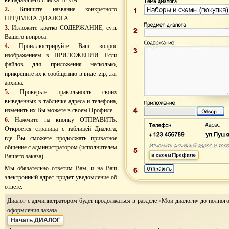
выпадающего списка ТЕМА.
2.
Впишите название конкретного
ПРЕДМЕТА ДИАЛОГА.
3.
Изложите кратко СОДЕРЖАНИЕ, суть
Вашего вопроса.
4.
Проиллюстрируйте Ваш вопрос
изображением в ПРИЛОЖЕНИИ. Если
файлов для приложения несколько,
прикрепите их к сообщению в виде .zip, .rar
архива.
5.
Проверьте правильность своих
выведенных в табличке адреса и телефона,
изменить их Вы можете в своем Профиле.
6.
Нажмите на кнопку ОТПРАВИТЬ.
Откроется страница с таблицей Диалога,
где Вы сможете продолжать приватное
общение с администратором (исполнителем
Вашего заказа).
Мы обязательно ответим Вам, и на Ваш
электронный адрес придет уведомление об
ответе.
Диалог с администратором будет продолжаться в разделе «Мои диалоги» до полного
оформления заказа.
Начать ДИАЛОГ