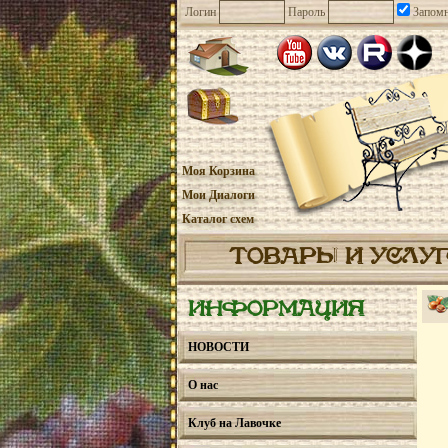
Логин
Пароль
Запомн
Моя Корзина
Мои Диалоги
Каталог схем
ТОВАРЫ И УСЛУ
ИНФОРМАЦИЯ
НОВОСТИ
О нас
Клуб на Лавочке