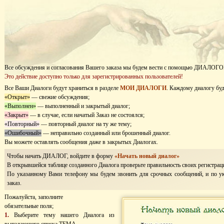
Все обсуждения и согласования Вашего заказа мы будем вести с помощью ДИАЛОГО
Это действие доступно только для зарегистрированных пользователей!
Все Ваши Диалоги будут храниться в разделе
МОИ ДИАЛОГИ
. Каждому диалогу буд
«Открыт»
— свежие обсуждения;
«Выполнен»
— выполненный и закрытый диалог;
«Закрыт»
— в случае, если начатый Заказ не состоялся;
«Повторный»
— повторный диалог на ту же тему;
«Ошибочный»
— неправильно созданный или брошенный диалог.
Вы можете оставлять сообщения даже в закрытых Диалогах.
Чтобы начать ДИАЛОГ, войдите в форму
«Начать новый диалог»
В открывшейся таблице созданного Диалога проверьте правильность своих регистра
По указанному Вами телефону мы будем звонить для срочных сообщений, и по у
заказ.
Пожалуйста, заполните
обязательные поля;
1.
Выберите тему нашего Диалога из