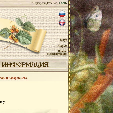
Мы рады видеть Вас,
Гость
Клуб
Форум
Вопрос
без регистрации
ИНФОРМАЦИЯ
схем и наборов ЭстЭ
ину.