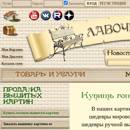
Логин
Пароль
Запомнить
РЕГИСТРАЦИЯ
Моя Корзина
Новос
Мои Диалоги
Каталог схем
ТОВАРЫ И УСЛУГИ
ПРОДАЖА
Купить го
ВЫШИТЫХ
КАРТИН
В наших картин
Купить готовую вышитую картину
шедевры мирово
шедевры ручной вы
Заказать вышивку картины из