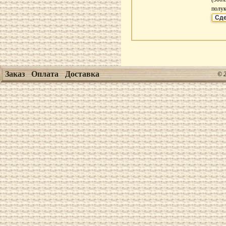
полук
Сде
Заказ
Оплата
Доставка
© 