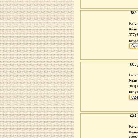
189
Разм
Колич
377) 
полук
Сде
063
Разм
Колич
300) 
полук
Сде
081
Разме
Колич
(300х