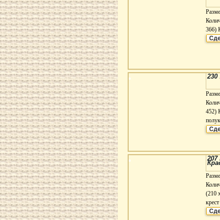
Разме
Колич
366) 
Сде
230
Разм
Колич
452) 
полук
Сде
207
Кра
Разм
Колич
(210 
крест
Сде