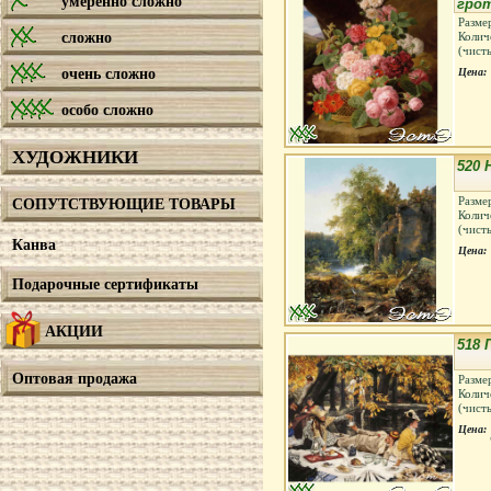
умеренно сложно
гро
Разме
сложно
Колич
(чист
очень сложно
Цена:
особо сложно
ХУДОЖНИКИ
520 
Разме
СОПУТСТВУЮЩИЕ ТОВАРЫ
Колич
(чист
Канва
Цена:
Подарочные сертификаты
АКЦИИ
518 
Оптовая продажа
Разме
Колич
(чист
Цена: