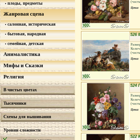
(чист
плоды, предметы
Цена:
Жанровая сцена
салонная, историческая
бытовая, народная
526 
семейная, детская
Разме
Колич
(чист
Анималистика
Цена:
Мифы и Сказки
Религия
524
В чистых цветах
Разме
Колич
Тысячники
(чист
Цена:
Схемы для вышивания
Уровни сложности
522 