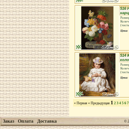
516 
нарц
Разме
Колич
(чист
Цена:
514 
кол
Разме
Колич
(чист
Цена:
1
« Первая
« Предыдущая
2
3
4
5
6
7
Заказ
Оплата
Доставка
© 