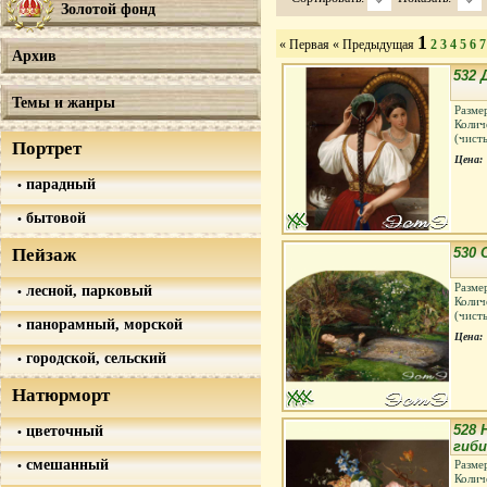
Золотой фонд
1
« Первая
« Предыдущая
2
3
4
5
6
7
Архив
532 
Темы и жанры
Разме
Колич
(чист
Портрет
Цена:
парадный
бытовой
Пейзаж
530
Разме
лесной, парковый
Колич
(чист
панорамный, морской
Цена:
городской, сельский
Натюрморт
цветочный
528
гиб
смешанный
Разме
Колич