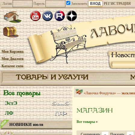
Логин
Пароль
Запомнить
РЕГИСТРАЦИЯ
Моя Корзина
Новос
Мои Диалоги
Каталог схем
ТОВАРЫ И УСЛУГИ
Все товары
«Лавочка Фондучка» —
эксклюз
ЭстЭ
МАГАЗИН
ЛФ
Все товары
»
НОВИНКИ июля
Сортировать:
Показать: