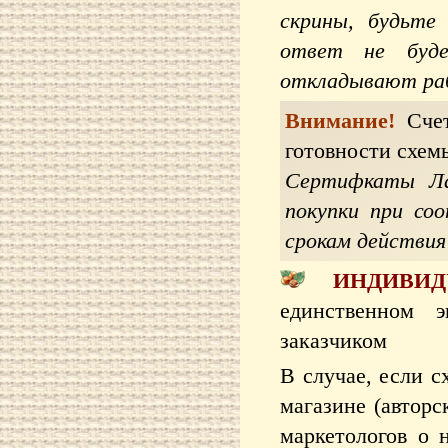
скрины, будьте
ответ не буд
откладывают раб
Внимание!
Сче
готовности схем
Сертифкаты Ла
покупки при со
срокам действи
ИНДИВИД
единственном э
заказчиком
В случае, если с
магазине (автор
маркетологов о 