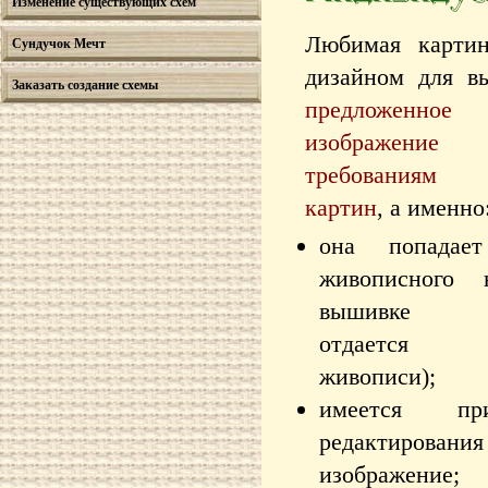
Изменение существующих схем
Любимая картин
Сундучок Мечт
дизайном для в
Заказать создание схемы
предложе
изображение с
требованиям 
картин
, а именно
она попадае
живописного 
вышивке (п
отдается к
живописи);
имеется пр
редактирова
изображение;