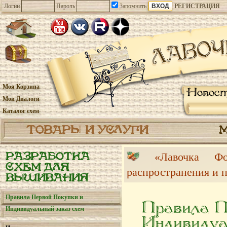
Логин
Пароль
Запомнить
РЕГИСТРАЦИЯ
Моя Корзина
Новос
Мои Диалоги
Каталог схем
ТОВАРЫ И УСЛУГИ
«Лавочка 
РАЗРАБОТКА
СХЕМ ДЛЯ
распространения и 
ВЫШИВАНИЯ
Правила Первой Покупки и
Правила П
Индивидуальный заказ схем
Индивидуа