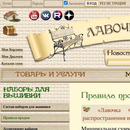
Логин
Пароль
Запомнить
РЕГИСТРАЦИЯ
Моя Корзина
Новос
Мои Диалоги
Каталог схем
ТОВАРЫ И УСЛУГИ
НАБОРЫ ДЛЯ
Правила пр
ВЫШИВКИ
Состав наборов для вышивки
«Лавочка
распространения и
Правила продаж
Минимальная сумм
Ассортимент наборов