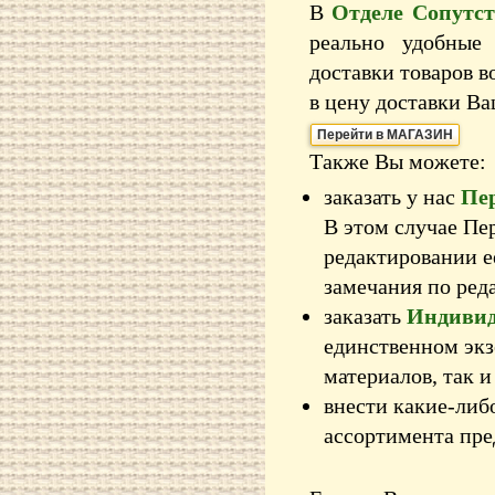
В
Отделе Сопутс
реально удобные
доставки товаров в
в цену доставки Ва
Перейти в МАГАЗИН
Также Вы можете:
заказать у нас
Пе
В этом случае Пе
редактировании е
замечания по ред
заказать
Индивид
единственном экз
материалов, так и
внести какие-ли
ассортимента пре