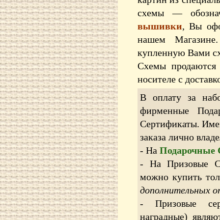
схемы — обозна
вышивки
, Вы оф
нашем Магазине
купленную Вами сх
Схемы продаются 
носителе с доставк
В оплату за наб
фирменные Пода
Сертификаты. Име
заказа лично влад
- На
Подарочные
- На Призовые С
можно купить то
дополнительных о
- Призовые сер
наградные) являю