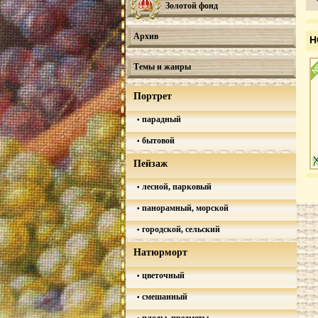
Золотой фонд
Архив
Н
Темы и жанры
Портрет
парадный
бытовой
Пейзаж
лесной, парковый
панорамный, морской
городской, сельский
Натюрморт
цветочный
смешанный