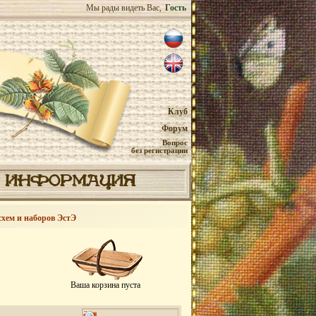
Мы рады видеть Вас,
Гость
Клуб
Форум
Вопрос
без регистрации
ИНФОРМАЦИЯ
схем и наборов ЭстЭ
Ваша корзина пуста