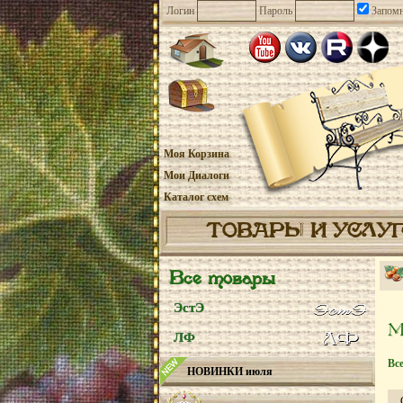
Логин
Пароль
Запомн
Моя Корзина
Мои Диалоги
Каталог схем
ТОВАРЫ И УСЛУ
Все товары
ЭстЭ
ЛФ
Вс
НОВИНКИ июля