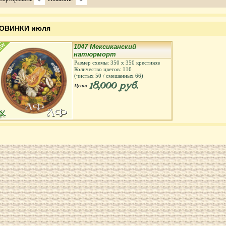
ОВИНКИ июля
1047 Мексиканский
натюрморт
Размер схемы:
350
х
350
крестиков
Количество цветов:
116
(чистых
50
/ смешанных
66
)
18,000 руб.
Цена: