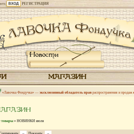
ить
РЕГИСТРАЦИЯ
Новости
ГИ
МАГАЗИН
«Лавочка Фондучка» —
эксклюзивный обладатель прав
распространения и продаж
МАГАЗИН
е товары
» НОВИНКИ июля
Сортировать:
Показать: