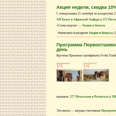
Акция недели, скидка 10
С понедельника 21 сентября по воскресенье 2
329 Букет в Афинской Амфоре
и
372 Посл
«Схема недели» —
Акции и бонусы
Написано в разделе
Акции и бонусы
2
Программа Первоотшивов
день
Вручены Призовые сертификаты Svetla Tranda
вышивок:
277 Почтальон в Розентале
и
35
Эти призы — награда участникам
Программ