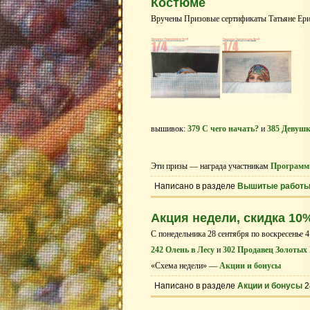
Костюме
Вручены Призовые сертификаты Татьяне Ери
вышивок:
379 С чего начать?
и
385 Девушк
Эти призы — награда участникам
Программ
Написано в разделе
Вышитые работ
Акция недели, скидка 10
С понедельника 28 сентября по воскресенье 4
242 Олень в Лесу
и
302 Продавец Золотых
«Схема недели» —
Акции и бонусы
Написано в разделе
Акции и бонусы
2