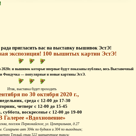
!
рада пригласить вас на выставку вышивок ЭстЭ!
ная экспозиция! 100 вышитых картин ЭстЭ!
 2020г. и вышивок которые впервые будут показаны публике, весь Выставочный
и Фондучка — популярные и новые картины ЭстЭ.
Итак, выставка будет проходить
сентября по 30 октября 2020 г.,
недельник, среда с 12-00 до 17-30
торник, четверг с 12-00 до 15-45
 суббота, воскресенье с 12-00 до 19-00
В Галерее «Вдохновение»
ква, поселок Первомайское, ул. Центральная, д.27
м. Саларьево авт 304к по будням и 304 по выходным;
метро Теплый стан 522 маршрутное такси;