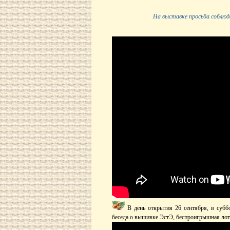
На выставке просьба соблюд
В день открытия 26 сентября, в суббо
беседа о вышивке ЭстЭ, беспроигрышная лот