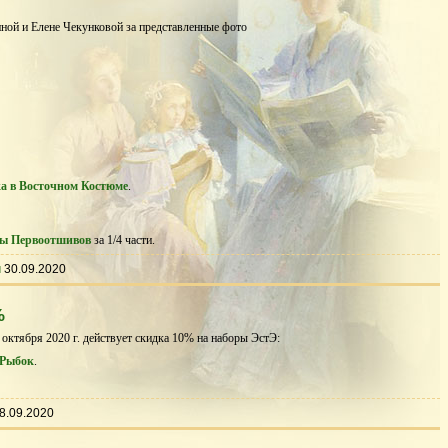
ной и Елене Чекунковой за представленные фото
а в Восточном Костюме
.
ы Первоотшивов
за 1/4 части.
ы
30.09.2020
%
 октября 2020 г. действует скидка 10% на наборы ЭстЭ:
 Рыбок
.
8.09.2020