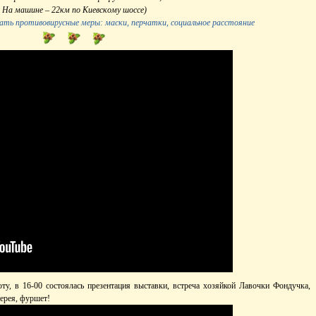
На машине – 22км по Киевскому шоссе)
ать противовирусные меры: маски, перчатки, социальное расстояние
ту, в 16-00 состоялась презентация выставки, встреча хозяйкой Лавочки Фондучка,
ерея, фуршет!