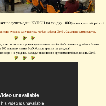
жет получить один КУПОН на скидку 1000р
при покупке набора ЭстЭ
ся один купон на одну покупку любых наборов ЭстЭ . Скидки не суммируются.
, и вы сможете не торопясь приехать и в спокойной обстановке подробно и близко
ее 100 вышитых картин ЭстЭ, больше вряд ли где увидишь!
ьше нигде и не увидишь: вас ждут тысячники и крупномасштабные дизайны ЭстЭ.