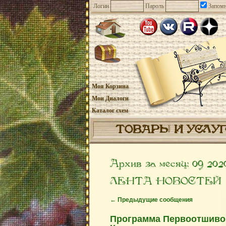
Логин
Пароль
Запомн
Моя Корзина
Мои Диалоги
Каталог схем
ТОВАРЫ И УСЛУ
Архив за месяц:
09 202
ЛЕНТА НОВОСТЕЙ
←
Предыдущие сообщения
Программа Первоотшивов 