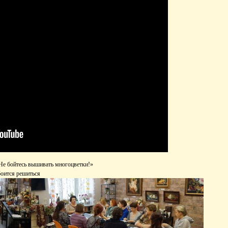
«Не бойтесь вышивать многоцветки!»
боится решиться