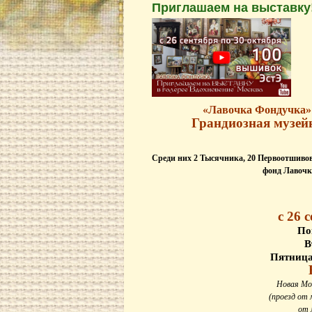
Приглашаем на выставку
«Лавочка Фондучка»
Грандиозная музей
Среди них 2 Тысячника, 20 Первоотшивов
фонд Лавочк
с 26 
По
В
Пятница,
Новая Мос
(проезд от 
от 