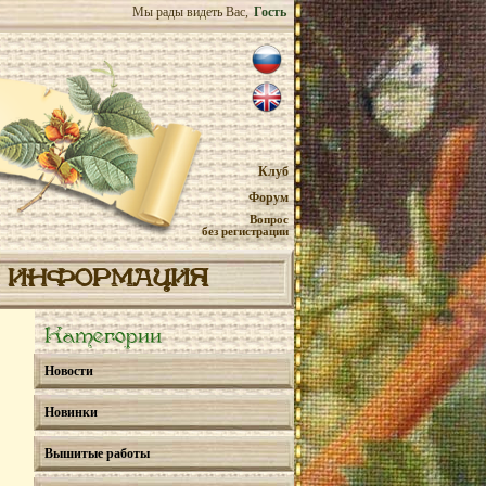
Мы рады видеть Вас,
Гость
Клуб
Форум
Вопрос
без регистрации
ИНФОРМАЦИЯ
Категории
Новости
Новинки
Вышитые работы