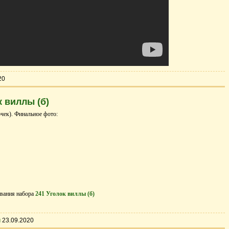
20
 виллы (б)
чек). Финальное фото:
вания набора
241 Уголок виллы (б)
ы
23.09.2020