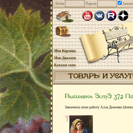
Логин
Пароль
Запомн
Моя Корзина
Мои Диалоги
Каталог схем
ТОВАРЫ И УСЛУ
Вышивка ЭстЭ 372 По
Закончила свою работу Алла Доменко (domenk