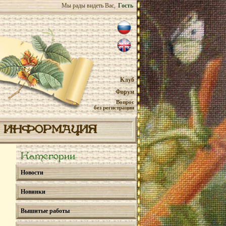
Мы рады видеть Вас,
Гость
Клуб
Форум
Вопрос
без регистрации
ИНФОРМАЦИЯ
Категории
Новости
Новинки
Вышитые работы