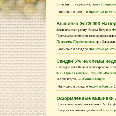
Эти призы — награда участникам
Программ
Написано в разделе
Вышитые работ
Вышивка ЭстЭ 093 Натюр
Закончила свою работу Наталья Петровна
Фо
Приглашаем посмотреть фото процесса выши
Программа Первоотшивов
, приз Завершенн
Написано в разделе
Вышитые работ
Скидки 5% на схемы нед
С понедельника 16 июня по воскресенье 22 и
027 «Утро в Сосновом Лесу»
,
081 «Русска
«Схема недели» —
Акции и бонусы
Написано в разделе
Акции и бонусы
1
Оформленные вышивки Ан
Приглашаем посмотреть вышивки ЭстЭ в о
Процессы вышивания дизайнов
«Ангел, Иг