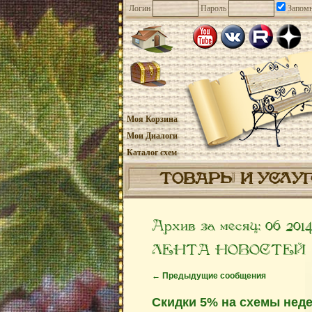
Логин
Пароль
Запомн
Моя Корзина
Мои Диалоги
Каталог схем
ТОВАРЫ И УСЛУ
Архив за месяц:
06 201
ЛЕНТА НОВОСТЕЙ
←
Предыдущие сообщения
Скидки 5% на схемы нед