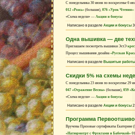
С понедельника 30 июня по воскресенье 6 ию
012 «Рожь»
(большая),
076 «Урок Чтения»
«Схема недели» —
Акции и бонусы
Написано в разделе
Акции и бонусы
3
Одна вышивка — две техн
Приглашаем посмотреть вышивки ЭстЭ
кре
Процесс вышивания дизайна
«Русская Крас
Написано в разделе
Вышитые работ
Скидки 5% на схемы нед
С понедельника 23 июня по воскресенье 29 и
047 «Отражение Весны»
(большая),
059 «К
«Схема недели» —
Акции и бонусы
Написано в разделе
Акции и бонусы
2
Программа Первоотшивов
Вручены Призовые сертификаты Екатерине (E
«Натюрмотрт с Фруктами и Бабочкой»
01