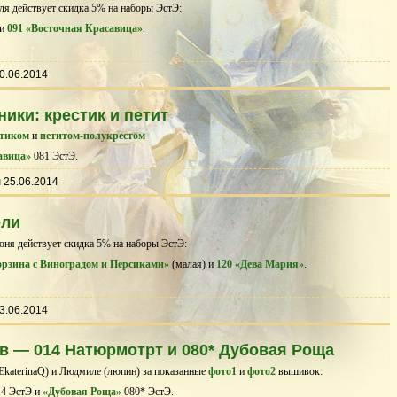
ля действует скидка 5% на наборы ЭстЭ:
и
091 «Восточная Красавица»
.
0.06.2014
ики: крестик и петит
стиком
и
петитом-полукрестом
авица»
081 ЭстЭ.
ы
25.06.2014
ели
юня действует скидка 5% на наборы ЭстЭ:
орзина с Виноградом и Персиками»
(малая) и
120 «Дева Мария»
.
3.06.2014
 — 014 Натюрмотрт и 080* Дубовая Роща
katerinaQ) и Людмиле (люпин) за показанные
фото1
и
фото2
вышивок:
4 ЭстЭ и
«Дубовая Роща»
080* ЭстЭ.