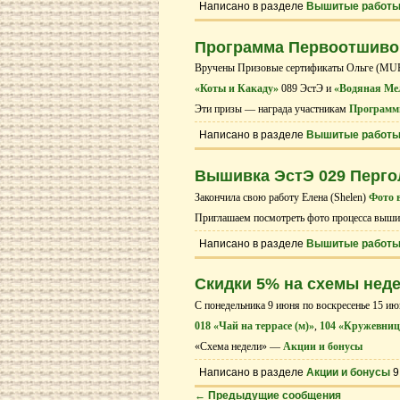
Написано в разделе
Вышитые работ
Программа Первоотшивов
Вручены Призовые сертификаты Ольге (MURK
«Коты и Какаду»
089 ЭстЭ и
«Водяная Ме
Эти призы — награда участникам
Программ
Написано в разделе
Вышитые работ
Вышивка ЭстЭ 029 Перг
Закончила свою работу Елена (Shelen)
Фото 
Приглашаем посмотреть фото процесса выши
Написано в разделе
Вышитые работ
Скидки 5% на схемы нед
С понедельника 9 июня по воскресенье 15 ию
018 «Чай на террасе (м)»
,
104 «Кружевница
«Схема недели» —
Акции и бонусы
Написано в разделе
Акции и бонусы
9
←
Предыдущие сообщения