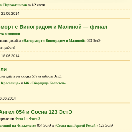
ы Первоотшивов
за 1/2 части.
ы
21.06.2014
морт с Виноградом и Малиной — финал
то вышивки
.
вания дизайна
«Натюрморт с Виноградом и Малиной»
093 ЭстЭ
ая работа!
ы
18.06.2014
ели
юня действует скидка 5% на наборы ЭстЭ:
я Красавица»
и
146 «Сборщица Колосьев»
.
6.06.2014
гел 054 и Сосна 123 ЭстЭ
формлении
Фото 1
и
Фото 2
рающий на Флажолете»
054 ЭстЭ и
«Сосна над Горной Рекой «
123 ЭстЭ