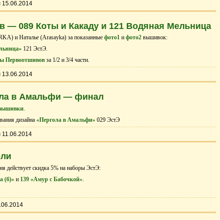
ы
15.06.2014
 — 089 Коты и Какаду и 121 Водяная Мельница
A) и Натальe (Arasayka) за показанные
фото1
и
фото2
вышивок:
льница»
121 ЭстЭ.
ы Первоотшивов
за 1/2 и 3/4 части.
ы
13.06.2014
ола в Амальфи — финал
вышивки
.
вания дизайна
«Пергола в Амальфи»
029 ЭстЭ
ы
11.06.2014
ели
ня действует скидка 5% на наборы ЭстЭ:
 (б)»
и
139 «Амур с Бабочкой»
.
.06.2014