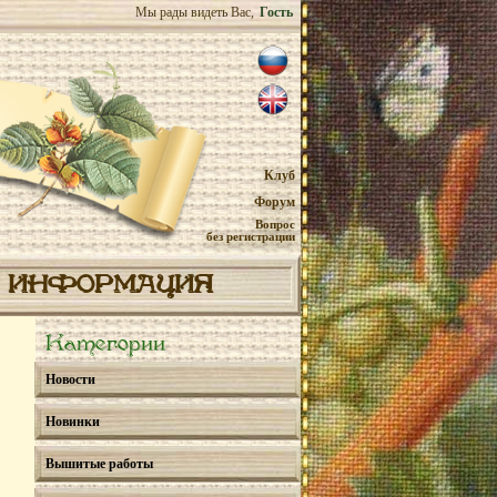
Мы рады видеть Вас,
Гость
Клуб
Форум
Вопрос
без регистрации
ИНФОРМАЦИЯ
Категории
Новости
Новинки
Вышитые работы