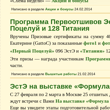
«Схема недели» —
Акции и бонусы
Написано в разделе
Акции и бонусы
24.02.2014
Программа Первоотшивов Э
Поцелуй и 128 Титания
Вручены Призовые сертификаты на сумму 40
Екатерине (GattoC) за показанные
фото1
и
фот
«Первый Поцелуй»
096 ЭстЭ и
«Титания»
12
Эти призы — награда участникам
Программ
части.
Написано в разделе
Вышитые работы
21.02.2014
ЭстЭ на выставке «Формула
С 27 февраля по 2 марта в Москве 25 отшитых
ждут встречи с Вами
На выставке «Формула
Еще вы увидите этапы подготовительной раб