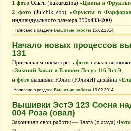
1 фото
Ольги (kukuruzina)
«Цветы и Фрукты
2 фото
(Julchik_spb)
«Фрукты в Фарфоров
индивидуального размера 350х433-200)
Написано в разделе
Вышитые работы
15.02.2014
Начало новых процессов вы
131
Приглашаем посмотреть
фото
начала вышивки
«Зимний Закат в Еловом Лесу» 116 ЭстЭ
,
и
фото
вышивки Юлии (ЮлияИ) дизайна
«Ели
Написано в разделе
Вышитые работы
13.02.2014
Вышивки ЭстЭ 123 Сосна на
004 Роза (овал)
Закончили свои работы — Злата (zlataya)
Фото