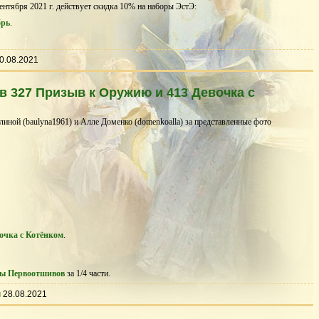
сентября 2021 г. действует скидка 10% на наборы ЭстЭ:
брь
.
0.08.2021
 327 Призыв к Оружию и 413 Девочка с
иной (baulyna1961) и Алле Доменко (domenkoalla) за представленные фото
вочка с Котёнком
.
ы Первоотшивов
за 1/4 части.
ы
28.08.2021