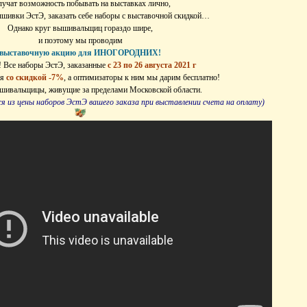
лучат возможность побывать на выставках лично,
ышивки ЭстЭ, заказать себе наборы с выставочной скидкой…
Однако круг вышивальщиц гораздо шире,
и поэтому мы проводим
выставочную акцию для ИНОГОРОДНИХ!
 Все наборы ЭстЭ, заказанные
с 23 по 26 августа 2021 г
ся
со скидкой -7%
, а оптимизаторы к ним мы дарим бесплатно!
ышивальщицы, живущие за пределами Московской области.
я из цены наборов ЭстЭ вашего заказа при выставлении счета на оплату)