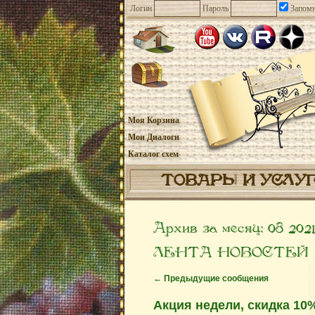
Логин
Пароль
Запомн
Моя Корзина
Мои Диалоги
Каталог схем
ТОВАРЫ И УСЛУ
Архив за месяц:
08 202
ЛЕНТА НОВОСТЕЙ
←
Предыдущие сообщения
Акция недели, скидка 10