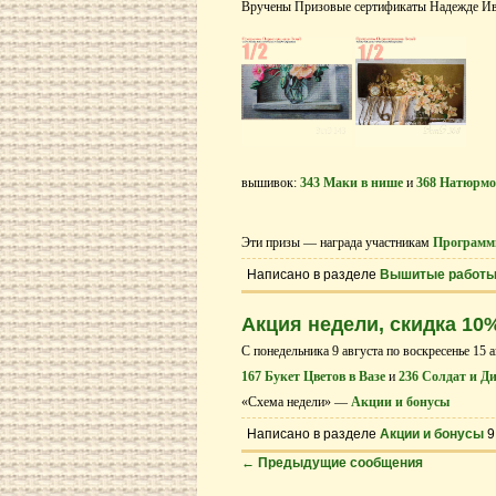
Вручены Призовые сертификаты Надежде Ива
вышивок:
343 Маки в нише
и
368 Натюрмо
Эти призы — награда участникам
Программ
Написано в разделе
Вышитые работ
Акция недели, скидка 10
С понедельника 9 августа по воскресенье 15 
167 Букет Цветов в Вазе
и
236 Солдат и Д
«Схема недели» —
Акции и бонусы
Написано в разделе
Акции и бонусы
9
←
Предыдущие сообщения