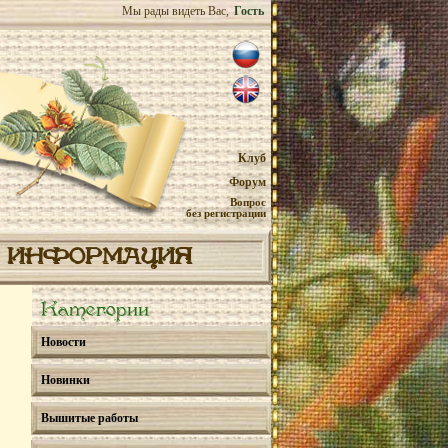
Мы рады видеть Вас,
Гость
Клуб
Форум
Вопрос
без регистрации
ИНФОРМАЦИЯ
Категории
Новости
Новинки
Вышитые работы