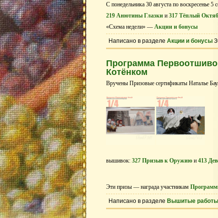
С понедельника 30 августа по воскресенье 5 
219 Анютины Глазки
и
317 Тёплый Октя
«Схема недели» —
Акции и бонусы
Написано в разделе
Акции и бонусы
3
Программа Первоотшивов
Котёнком
Вручены Призовые сертификаты Наталье Баул
вышивок:
327 Призыв к Оружию
и
413 Де
Эти призы — награда участникам
Программ
Написано в разделе
Вышитые работ