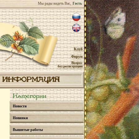
Мы рады видеть Вас,
Гость
Клуб
Форум
Вопрос
без регистрации
ИНФОРМАЦИЯ
Категории
Новости
Новинки
Вышитые работы