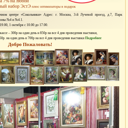
а 7% на любой
ный набор ЭстЭ
плюс оптимизаторы в подарок
очном центре «Сокольники» Адрес: г. Москва, 3-й Лучевой проезд, д.7, Парк
оны №4 и №4.1.
9.00, 1 октября с 10.00 до 17.00.
кассе – 300р на один день и 850р на все 4 дня проведения выставки,
250р. на один день и 700р на все 4 дня проведения выставки
Подробнее
Добро Пожаловать!