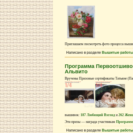
Приглашаем посмотреть фото процесса выши
Написано в разделе
Вышитые работ
Программа Первоотшивов
Альвито
Вручены Призовые сертификаты Татьяне (Пало
вышивок:
187 Любящий Взгляд
и
262 Жен
Эти призы — награда участникам
Программ
Написано в разделе
Вышитые работ