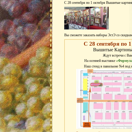
С 28 сентября по 1 октября Вышитые карти
Вы сможете заказать наборы ЭстЭ сo скидкам
С 28 сентября по 
Вышитые Картины
Ждут встречи с Ва
На осенней выставке
«Формула
Наш стенд в павильоне №4 под