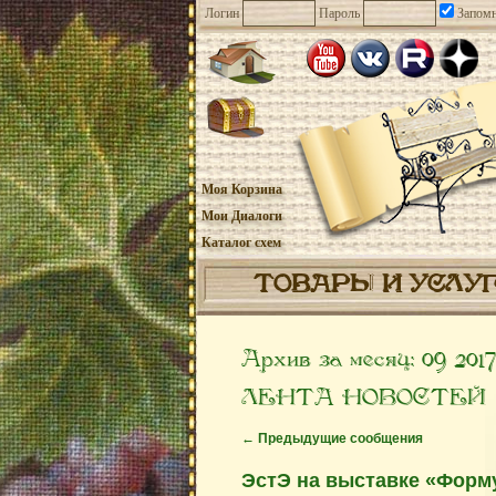
Логин
Пароль
Запомн
Моя Корзина
Мои Диалоги
Каталог схем
ТОВАРЫ И УСЛУ
Архив за месяц:
09 2017
ЛЕНТА НОВОСТЕЙ
←
Предыдущие сообщения
ЭстЭ на выставке «Форму