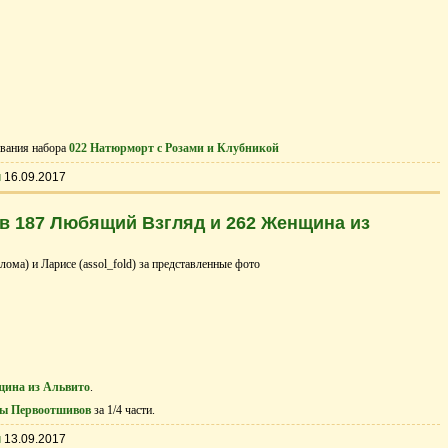
вания набора
022 Натюрморт с Розами и Клубникой
ы
16.09.2017
 187 Любящий Взгляд и 262 Женщина из
ма) и Ларисе (assol_fold) за представленные фото
щина из Альвито
.
ы Первоотшивов
за 1/4 части.
ы
13.09.2017