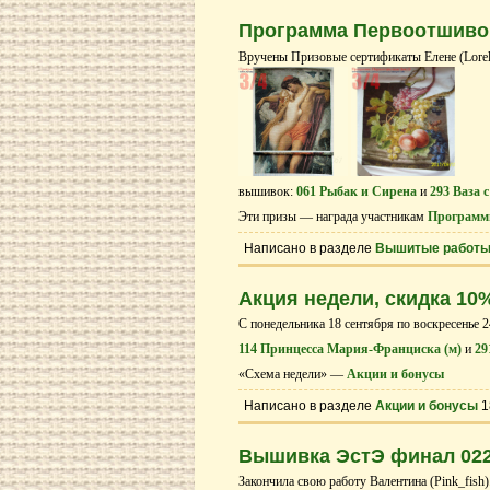
Программа Первоотшивов
Вручены Призовые сертификаты Елене (Lore
вышивок:
061 Рыбак и Сирена
и
293 Ваза 
Эти призы — награда участникам
Программ
Написано в разделе
Вышитые работ
Акция недели, скидка 10
С понедельника 18 cентября по воскресенье 2
114 Принцесса Мария-Франциска (м)
и
29
«Схема недели» —
Акции и бонусы
Написано в разделе
Акции и бонусы
1
Вышивка ЭстЭ финал 022
Закончила свою работу Валентина (Pink_fish)