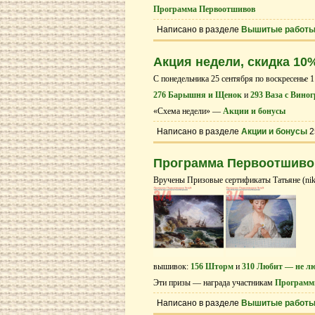
Программа Первоотшивов
Написано в разделе
Вышитые работ
Акция недели, скидка 10
С понедельника 25 cентября по воскресенье 1
276 Барышня и Щенок
и
293 Ваза с Вино
«Схема недели» —
Акции и бонусы
Написано в разделе
Акции и бонусы
2
Программа Первоотшиво
Вручены Призовые сертификаты Татьяне (niki
вышивок:
156 Шторм
и
310 Любит — не 
Эти призы — награда участникам
Программ
Написано в разделе
Вышитые работ