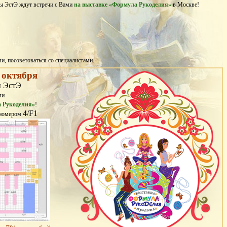
ны ЭстЭ ждут встречи с Вами
на выставке «Формула Рукоделия»
в Москве!
и, посоветоваться со специалистами.
1 октября
 ЭстЭ
ми
 Рукоделия»
!
4/F1
 номером