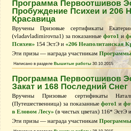
Программа Первоотшивов Э
Пробуждение Психеи и 206 
Красавица
Вручены Призовые сертификаты Екатери
(vladavladimirovna1) за показанные
фото1
и
ф
Психеи»
154 ЭстЭ и
«206 Неаполитанская К
Эти призы — награда участникам
Программы
Написано в разделе
Вышитые работы
30.10.2015
Программа Первоотшивов Эс
Закат и 168 Последний Снег
Вручены Призовые сертификаты Натал
(Путешественница) за показанные
фото1
и
фо
в Еловом Лесу»
(в чистых цветах) 116* ЭстЭ 
Эти призы — награда участникам
Программы