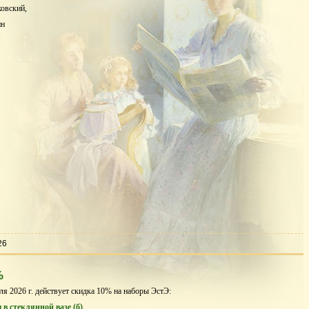
овский,
ин
26
%
ля 2026 г. действует скидка 10% на наборы ЭстЭ:
 в стеклянной вазе (б)
.