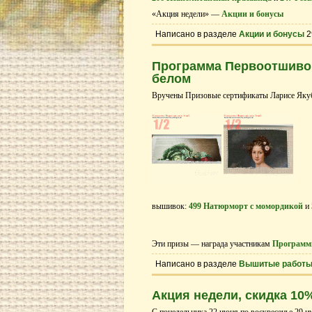
«Акция недели» —
Акции и бонусы
Написано в разделе
Акции и бонусы
2
Программа Первоотшивов
белом
Вручены Призовые сертификаты Ларисе Якубо
вышивок:
499 Натюрморт с момордикой
и
Эти призы — награда участникам
Программ
Написано в разделе
Вышитые работ
Акция недели, скидка 10
С понедельника 22 июня по воскресенье 29 и