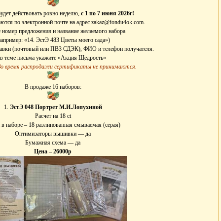
удет действовать ровно неделю,
с 1 по 7 июня 2026г!
ются по электронной почте на адрес zakaz@fondu4ok.com.
номер предложения и название желаемого набора
например: «14. ЭстЭ 483 Цветы моего сада»)
тавки (почтовый или ПВЗ СДЭК), ФИО и телефон получателя.
в теме письма укажите «Акция Щедрость»
Во время распродажи сертификаты не принимаются.
В продаже 16 наборов:
1.
ЭстЭ 048 Портрет М.И.Лопухиной
Расчет на 18 сt
 в наборе – 18 разлинованная смываемая (серая)
Оптимизаторы вышивки — да
Бумажная схема — да
Цена – 26000р