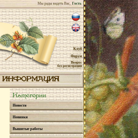
Мы рады видеть Вас,
Гость
Клуб
Форум
Вопрос
без регистрации
ИНФОРМАЦИЯ
Категории
Новости
Новинки
Вышитые работы