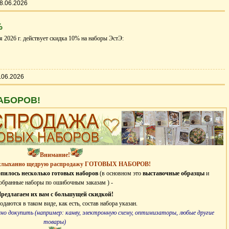
8.06.2026
%
я 2026 г. действует скидка 10% на наборы ЭстЭ:
.06.2026
АБОРОВ!
Внимание!
еслыханно щедрую распродажу ГОТОВЫХ НАБОРОВ!
опилось несколько готовых наборов
(в основном это
выставочные образцы
и
обранные наборы по ошибочным заказам ) -
редлагаем их вам с большущей скидкой!
даются в таком виде, как есть, состав набора указан.
жно докупить (например: канву, электронную схему, оптимизаторы, любые другие
товары)