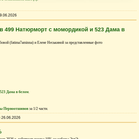
9.06.2026
 499 Натюрморт с момордикой и 523 Дама в
вой (fatima7aminna) и Елене Неськиной за представленные фото
523 Дама в белом
.
ы Первоотшивов
за 1/2 части.
ы
26.06.2026
%
юня 2026 г. действует скидка 10% на наборы ЭстЭ: