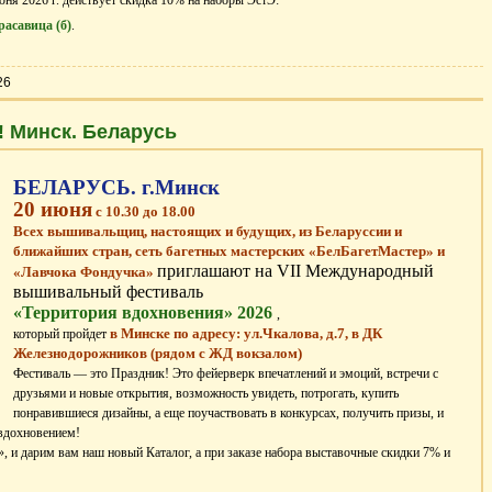
расавица (б)
.
26
! Минск. Беларусь
БЕЛАРУСЬ. г.Минск
20 июня
с 10.30 до 18.00
Всех вышивальщиц, настоящих и будущих, из Беларуссии и
ближайших стран, сеть багетных мастерских «БелБагетМастер» и
приглашают на VII Международный
«Лавчока Фондучка»
вышивальный фестиваль
«Территория вдохновения» 2026
,
в Минске по адресу: ул.Чкалова, д.7, в ДК
который пройдет
Железнодорожников (рядом с ЖД вокзалом)
Фестиваль — это Праздник! Это фейерверк впечатлений и эмоций, встречи с
друзьями и новые открытия, возможность увидеть, потрогать, купить
понравившиеся дизайны, а еще поучаствовать в конкурсах, получить призы, и
вдохновением!
 и дарим вам наш новый Каталог, а при заказе набора выставочные скидки 7% и