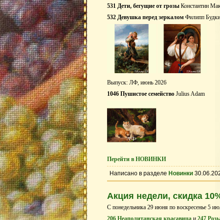
531 Дети, бегущие от грозы
Константин Мак
532 Девушка перед зеркалом
Филипп Будк
Выпуск: ЛФ, июнь 2026
1046 Пушистое семейство
Julius Adam
Перейти в НОВИНКИ
Написано в разделе
Новинки
30.06.20
Акция недели, скидка 10
С понедельника 29 июня по воскресенье 5 ию
206 Неаполитанская красавица
и
247 Розы