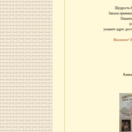
Щедрость б
Заказы принима
Пишите 
(
укажите адрес дос
Внимание! 
Канва