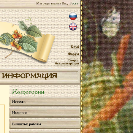
Мы рады видеть Вас,
Гость
Клуб
Форум
Вопрос
без регистрации
ИНФОРМАЦИЯ
Категории
Новости
Новинки
Вышитые работы