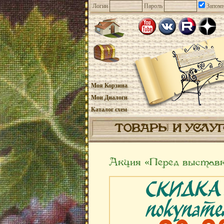
Логин
Пароль
Запомн
Моя Корзина
Мои Диалоги
Каталог схем
ТОВАРЫ И УСЛУ
Акция «Перед выставк