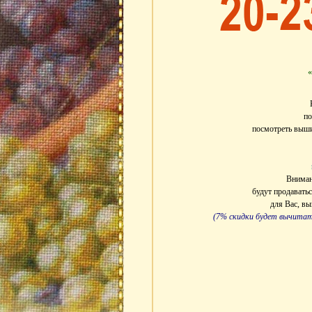
«
по
посмотреть выши
Вниман
будут продавать
для Вас, в
(7% скидки будет вычитат