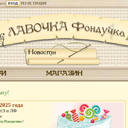
ить
РЕГИСТРАЦИЯ
Новости
ГИ
МАГАЗИН
ку!
2025 года
тЭ и ЛФ
и
ла Рукоделия»
!
: