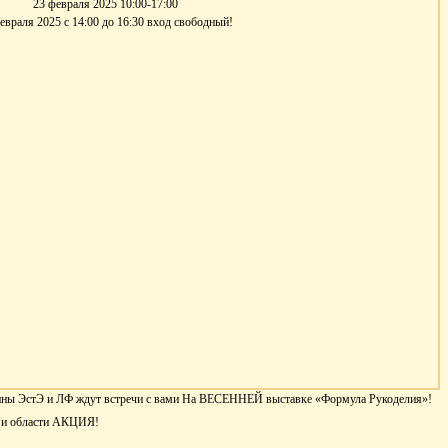
23 февраля 2025 10:00-17:00
евраля 2025 с 14:00 до 16:30 вход свободный!
тины ЭстЭ и ЛФ ждут встречи с вами На ВЕСЕННЕЙ выставке «Формула Рукоделия»!
ы и области АКЦИЯ!