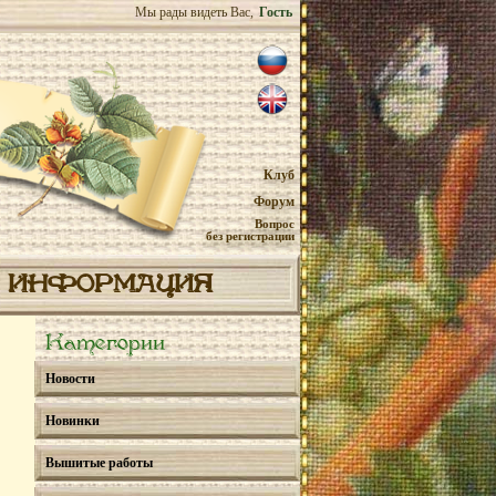
Мы рады видеть Вас,
Гость
Клуб
Форум
Вопрос
без регистрации
ИНФОРМАЦИЯ
Категории
Новости
Новинки
Вышитые работы