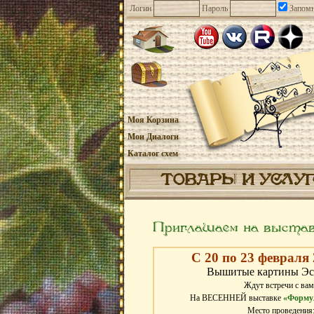
Логин
Пароль
Запомн
Моя Корзина
Мои Диалоги
Каталог схем
ТОВАРЫ И УСЛУ
Приглашаем на выстав
С 20 по 23 февраля 
Вышитые картины Эс
Ждут встречи с вам
На ВЕСЕННЕЙ выставке
«Форму
Место проведения