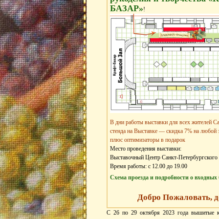
БАЗАР»
!
В дни работы выставки для всех жителей Са
стенда на Выставке —
скидка 7% на любой 
плюс оптимизаторы в подарок
Место проведения выставки:
Выставочный Центр Санкт-Петербургского 
Время работы: с 12.00 до 19.00
Схема проезда и подробности о входных
Добро Пожаловать, д
С 26 по 29 октября 2023 года вышитые 