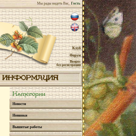
Мы рады видеть Вас,
Гость
Клуб
Форум
Вопрос
без регистрации
ИНФОРМАЦИЯ
Категории
Новости
Новинки
Вышитые работы