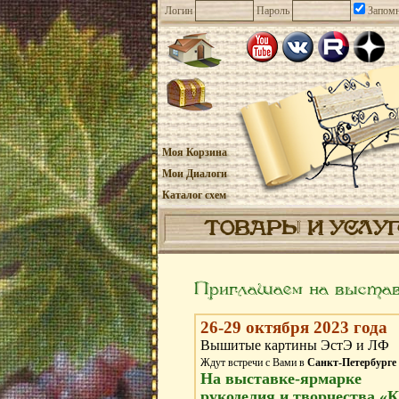
Логин
Пароль
Запомн
Моя Корзина
Мои Диалоги
Каталог схем
ТОВАРЫ И УСЛУ
Приглашаем на выстав
26-29 октября 2023 года
Вышитые картины ЭстЭ и ЛФ
Ждут встречи с Вами в
Санкт-Петербурге
На выставке-ярмарке
рукоделия и творчества «