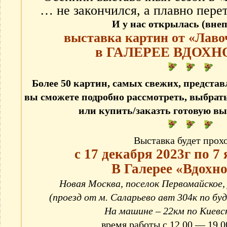
… не закончился, а плавно пер
И у нас открылась (вне
выставка картин от «Лав
в ГАЛЕРЕЕ ВДОХН
Более 50 картин, самых свежих, представ
вы сможете подробно рассмотреть, выбрать
или купить/заказть готовую в
Выставка будет прох
с 17 декабря 2023г по 7
В Галерее «Вдохн
Новая Москва, поселок Первомайское, 
(проезд от м. Саларьево авт 304к по бу
На машине – 22км по Киевс
время работы с 12.00 — 19.