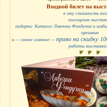
Входной билет на выст
в эту стоимость вх
посещение выстав
подарки: Каталог Лавочки Фондучка и имб
орешком
право на скидку 10
и — самое главное —
работы выставки!