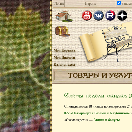
Логин
Пароль
Запомн
Моя Корзина
Мои Диалоги
Каталог схем
ТОВАРЫ И УСЛУ
Схемы недели, скидка 
С понедельника 18 января по воскресенье 24
022 «Натюрморт с Розами и Клубникой»
«Схема недели» —
Акции и бонусы