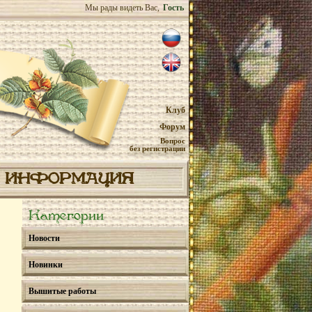
Мы рады видеть Вас,
Гость
Клуб
Форум
Вопрос
без регистрации
ИНФОРМАЦИЯ
Категории
Новости
Новинки
Вышитые работы