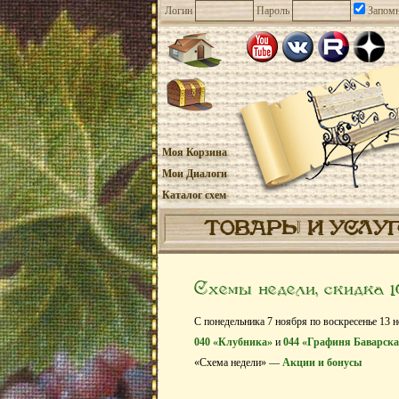
Логин
Пароль
Запомн
Моя Корзина
Мои Диалоги
Каталог схем
ТОВАРЫ И УСЛУ
Схемы недели, скидка 
С понедельника 7 ноября по воскресенье 13 
040 «Клубника»
и
044 «Графиня Баварска
«Схема недели» —
Акции и бонусы