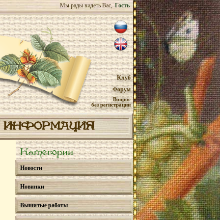
Мы рады видеть Вас,
Гость
Клуб
Форум
Вопрос
без регистрации
ИНФОРМАЦИЯ
Категории
Новости
Новинки
Вышитые работы