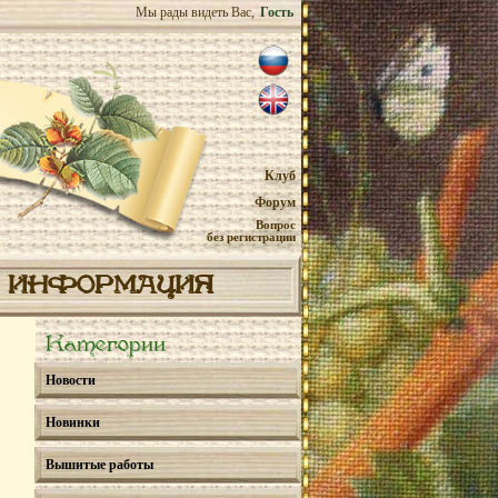
Мы рады видеть Вас,
Гость
Клуб
Форум
Вопрос
без регистрации
ИНФОРМАЦИЯ
Категории
Новости
Новинки
Вышитые работы