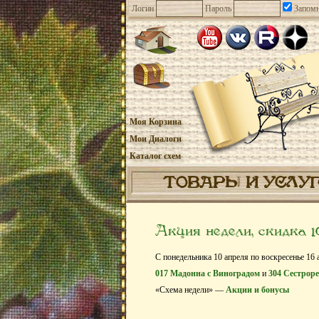
Логин
Пароль
Запомн
Моя Корзина
Мои Диалоги
Каталог схем
ТОВАРЫ И УСЛУ
Акция недели, скидка 
С понедельника 10 апреля по воскресенье 16 
017 Мадонна с Виноградом
и
304 Сестроре
«Схема недели» —
Акции и бонусы