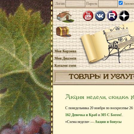
Логин
Пароль
Запомн
Моя Корзина
Мои Диалоги
Каталог схем
ТОВАРЫ И УСЛУ
Акция недели, скидка 
С понедельника 20 ноября по воскресенье 26 
162 Девочка и Краб
и
305 С Богом!
.
«Схема недели» —
Акции и бонусы