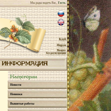
Мы рады видеть Вас,
Гость
Клуб
Форум
Вопрос
без регистрации
ИНФОРМАЦИЯ
Категории
Новости
Новинки
Вышитые работы