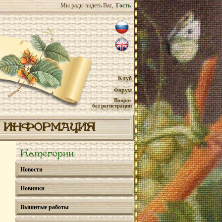
Мы рады видеть Вас,
Гость
Клуб
Форум
Вопрос
без регистрации
ИНФОРМАЦИЯ
Категории
Новости
Новинки
Вышитые работы