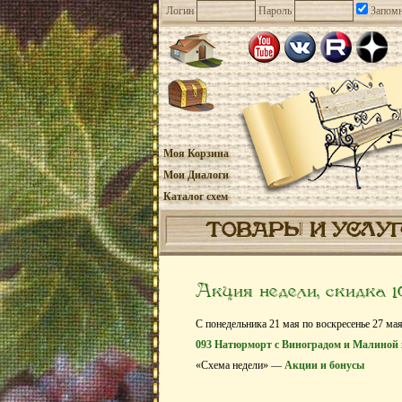
Логин
Пароль
Запомн
Моя Корзина
Мои Диалоги
Каталог схем
ТОВАРЫ И УСЛУ
Акция недели, скидка 
С понедельника 21 мая по воскресенье 27 мая
093 Натюрморт с Виноградом и Малиной
«Схема недели» —
Акции и бонусы