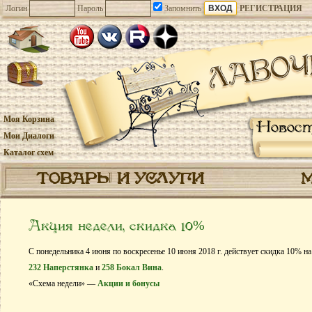
Логин
Пароль
Запомнить
РЕГИСТРАЦИЯ
Моя Корзина
Новос
Мои Диалоги
Каталог схем
ТОВАРЫ И УСЛУГИ
Акция недели, скидка 10%
С понедельника 4 июня по воскресенье 10 июня 2018 г. действует скидка 10% н
232 Наперстянка
и
258 Бокал Вина
.
«Схема недели» —
Акции и бонусы