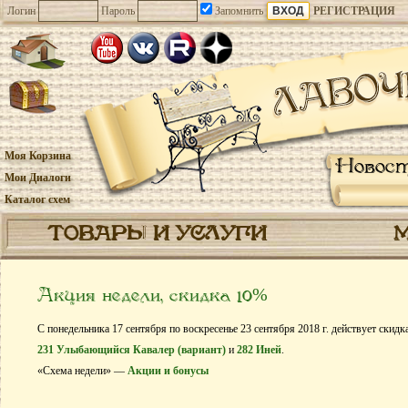
Логин
Пароль
Запомнить
РЕГИСТРАЦИЯ
Моя Корзина
Новос
Мои Диалоги
Каталог схем
ТОВАРЫ И УСЛУГИ
Акция недели, скидка 10%
С понедельника 17 сентября по воскресенье 23 сентября 2018 г. действует скид
231 Улыбающийся Кавалер (вариант)
и
282 Иней
.
«Схема недели» —
Акции и бонусы