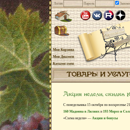
Логин
Пароль
Запомн
Моя Корзина
Мои Диалоги
Каталог схем
ТОВАРЫ И УСЛУ
Акция недели, скидка 
С понедельника 15 октября по воскресенье 21
160 Мадонна в Лилиях
и
193 Мороз и Сол
«Схема недели» —
Акции и бонусы