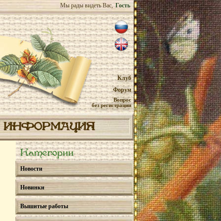
Мы рады видеть Вас,
Гость
Клуб
Форум
Вопрос
без регистрации
ИНФОРМАЦИЯ
Категории
Новости
Новинки
Вышитые работы