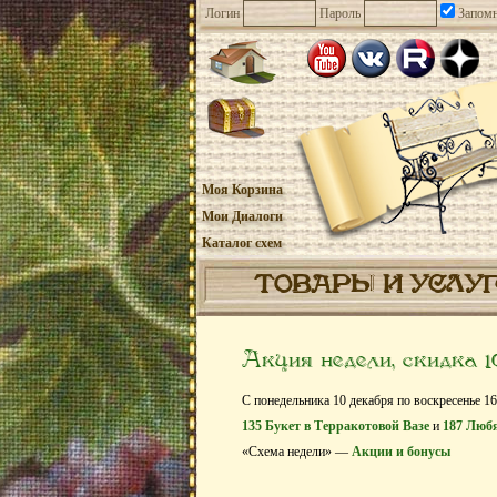
Логин
Пароль
Запомн
Моя Корзина
Мои Диалоги
Каталог схем
ТОВАРЫ И УСЛУ
Акция недели, скидка 
С понедельника 10 декабря по воскресенье 16
135 Букет в Терракотовой Вазе
и
187 Люб
«Схема недели» —
Акции и бонусы