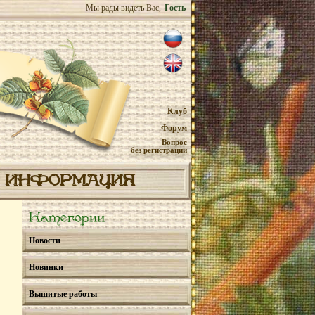
Мы рады видеть Вас,
Гость
Клуб
Форум
Вопрос
без регистрации
ИНФОРМАЦИЯ
Категории
Новости
Новинки
Вышитые работы