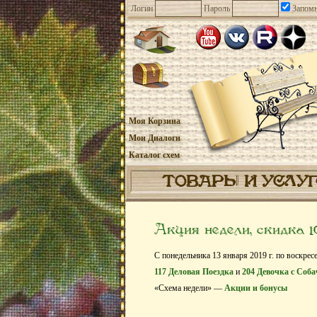
Логин
Пароль
Запомн
Моя Корзина
Мои Диалоги
Каталог схем
ТОВАРЫ И УСЛУ
Акция недели, скидка 
С понедельника 13 января 2019 г. по воскрес
117 Деловая Поездка
и
204 Девочка с Соб
«Схема недели» —
Акции и бонусы