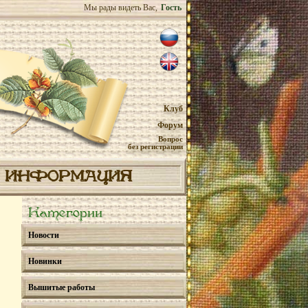
Мы рады видеть Вас,
Гость
Клуб
Форум
Вопрос
без регистрации
ИНФОРМАЦИЯ
Категории
Новости
Новинки
Вышитые работы