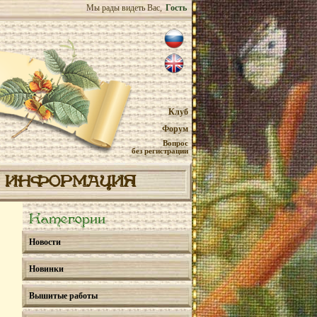
Мы рады видеть Вас,
Гость
Клуб
Форум
Вопрос
без регистрации
ИНФОРМАЦИЯ
Категории
Новости
Новинки
Вышитые работы