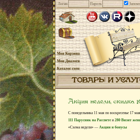
Логин
Пароль
Запомн
Моя Корзина
Мои Диалоги
Каталог схем
ТОВАРЫ И УСЛУ
Акция недели, скидка 
С понедельника 11 мая по воскресенье 17 мая
111 Парусник на Рассвете
и
280 Визит жен
«Схема недели» —
Акции и бонусы