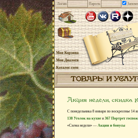
Логин
Пароль
Запомн
Моя Корзина
Мои Диалоги
Каталог схем
ТОВАРЫ И УСЛУ
Акция недели, скидка 
С понедельника 8 января по воскресенье 14 я
138 Уголок на кухне
и
367 Портрет госпо
«Схема недели» —
Акции и бонусы