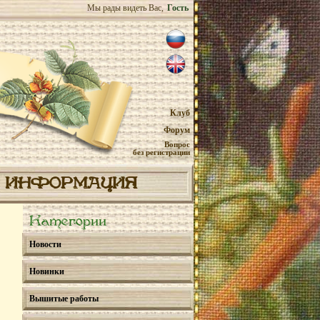
Мы рады видеть Вас,
Гость
Клуб
Форум
Вопрос
без регистрации
ИНФОРМАЦИЯ
Категории
Новости
Новинки
Вышитые работы