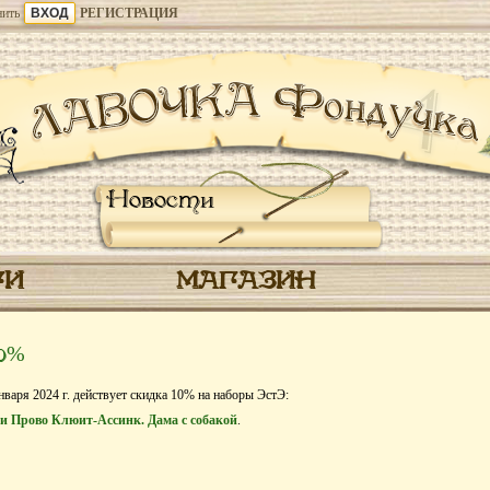
ить
РЕГИСТРАЦИЯ
Новости
ГИ
МАГАЗИН
10%
нваря 2024 г. действует скидка 10% на наборы ЭстЭ:
жи Прово Клюит-Ассинк. Дама с собакой
.