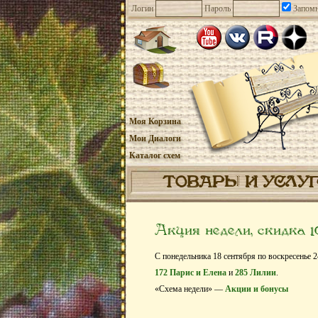
Логин
Пароль
Запомн
Моя Корзина
Мои Диалоги
Каталог схем
ТОВАРЫ И УСЛУ
Акция недели, скидка 
С понедельника 18 сентября по воскресенье 2
172 Парис и Елена
и
285 Лилии
.
«Схема недели» —
Акции и бонусы