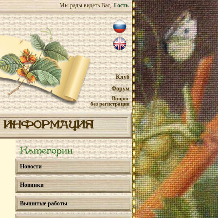
Мы рады видеть Вас,
Гость
Клуб
Форум
Вопрос
без регистрации
ИНФОРМАЦИЯ
Категории
Новости
Новинки
Вышитые работы