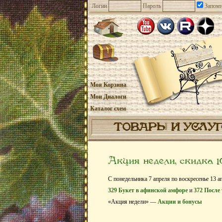
Логин
Пароль
Запомн
Моя Корзина
Мои Диалоги
Каталог схем
ТОВАРЫ И УСЛУ
Акция недели, скидка 
С понедельника 7 апреля по воскресенье 13 а
329 Букет в афинской амфоре
и
372 После
«Акция недели» —
Акции и бонусы