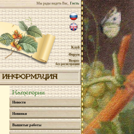
Мы рады видеть Вас,
Гость
Клуб
Форум
Вопрос
без регистрации
ИНФОРМАЦИЯ
Категории
Новости
Новинки
Вышитые работы