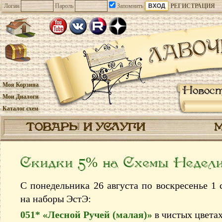
Логин
Пароль
Запомнить
РЕГИСТРАЦИЯ
Моя Корзина
Новос
Мои Диалоги
Каталог схем
ТОВАРЫ И УСЛУГИ
Скидки 5% на Схемы Недел
С понедельника 26 августа по воскресенье 1 
на наборы ЭстЭ:
051* «Лесной Ручей (малая)»
в чистых цвета