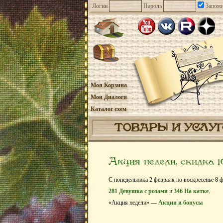
Логин
Пароль
Запомн
Моя Корзина
Мои Диалоги
Каталог схем
ТОВАРЫ И УСЛУ
Акция недели, скидка 
С понедельника 2 февраля по воскресенье 8 ф
281 Девушка с розами
и
346 На катке
.
«Акция недели» —
Акции и бонусы