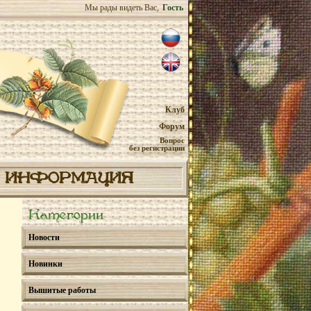
Мы рады видеть Вас,
Гость
Клуб
Форум
Вопрос
без регистрации
ИНФОРМАЦИЯ
Категории
Новости
Новинки
Вышитые работы