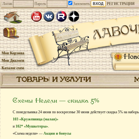
Логин
Пароль
Запомнить
РЕГИСТРАЦИЯ
Моя Корзина
Нов
Мои Диалоги
Каталог схем
ТОВАРЫ И УСЛУГИ
Схемы Недели — скидка 5%
С понедельника 24 июня по воскресенье 30 июня действует скидка 5% на набор
103 «Кружевница (малая)»
и
102* «Мушкетеры»
.
«Схема недели» —
Акции и бонусы