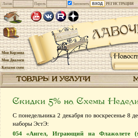
Логин
Пароль
Запомнить
РЕГИСТРАЦИЯ
Моя Корзина
Новос
Мои Диалоги
Каталог схем
ТОВАРЫ И УСЛУГИ
Скидки 5% на Схемы Недел
С понедельника 2 декабря по воскресенье 8 д
наборы ЭстЭ:
054 «Ангел, Играющий на Флажолете (