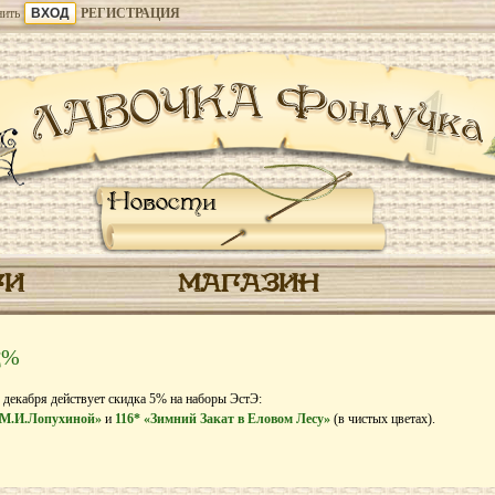
ить
РЕГИСТРАЦИЯ
Новости
ГИ
МАГАЗИН
5%
8 декабря действует скидка 5% на наборы ЭстЭ:
 М.И.Лопухиной»
и
116* «Зимний Закат в Еловом Лесу»
(в чистых цветах).