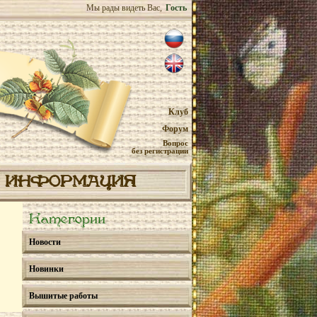
Мы рады видеть Вас,
Гость
Клуб
Форум
Вопрос
без регистрации
ИНФОРМАЦИЯ
Категории
Новости
Новинки
Вышитые работы