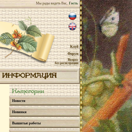
Мы рады видеть Вас,
Гость
Клуб
Форум
Вопрос
без регистрации
ИНФОРМАЦИЯ
Категории
Новости
Новинки
Вышитые работы