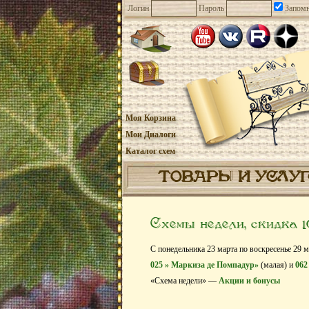
Логин
Пароль
Запомн
Моя Корзина
Мои Диалоги
Каталог схем
ТОВАРЫ И УСЛУ
Схемы недели, скидка 
С понедельника 23 марта по воскресенье 29 
025 » Маркиза де Помпадур»
(малая) и
062
«Схема недели» —
Акции и бонусы