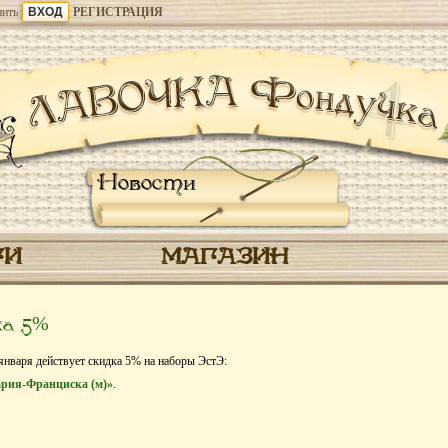
ить
РЕГИСТРАЦИЯ
Новости
ГИ
МАГАЗИН
ка 5%
 января действует скидка 5% на наборы ЭстЭ:
ария-Франциска (м)»
.