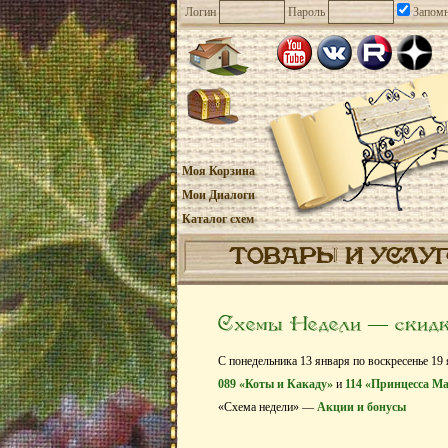
Логин
Пароль
Запомн
Моя Корзина
Мои Диалоги
Каталог схем
ТОВАРЫ И УСЛУ
Схемы Недели — скид
С понедельника 13 января по воскресенье 19
089 «Коты и Какаду»
и
114 «Принцесса М
«Схема недели» —
Акции и бонусы