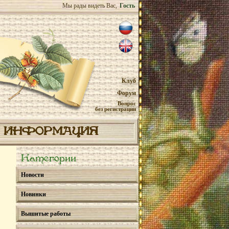
Мы рады видеть Вас,
Гость
Клуб
Форум
Вопрос
без регистрации
ИНФОРМАЦИЯ
Категории
Новости
Новинки
Вышитые работы