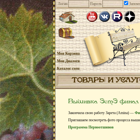
Логин
Пароль
Запомн
Моя Корзина
Мои Диалоги
Каталог схем
ТОВАРЫ И УСЛУ
Вышивка ЭстЭ финал 0
Закончила свою работу Зарета (Amina) —
Фи
Приглашаем посмотреть фото процесса выш
Программа Первоотшивов