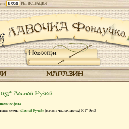
ить
РЕГИСТРАЦИЯ
Новости
ГИ
МАГАЗИН
51* Лесной Ручей
нальное фото
ивания схемы
«Лесной Ручей»
(малая в чистых цветах) 051* ЭстЭ