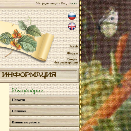
Мы рады видеть Вас,
Гость
Клуб
Форум
Вопрос
без регистрации
ИНФОРМАЦИЯ
Категории
Новости
Новинки
Вышитые работы