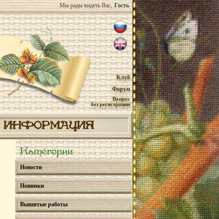
Мы рады видеть Вас,
Гость
Клуб
Форум
Вопрос
без регистрации
ИНФОРМАЦИЯ
Категории
Новости
Новинки
Вышитые работы