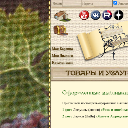
Логин
Пароль
Запомн
Моя Корзина
Мои Диалоги
Каталог схем
ТОВАРЫ И УСЛУ
Оформленные вышивк
Приглашаем посмотреть оформление вышив
1 фото
Людмилы (люпин)
«Розы в синей ва
2 фото
Ларисы (ЛаВи)
«Жемчуг Афродиты»