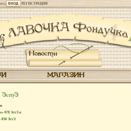
ить
РЕГИСТРАЦИЯ
Новости
ГИ
МАГАЗИН
и ЭстЭ
ок
зе» 078 ЭстЭ
и
 050 ЭстЭ