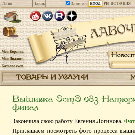
Логин
Пароль
Запомнить
РЕГИСТРАЦИЯ
Моя Корзина
Новос
Мои Диалоги
Каталог схем
ТОВАРЫ И УСЛУГИ
Вышивка ЭстЭ 083 Натюрм
финал
Закончила свою работу Евгения Логинова.
Фот
Приглашаем посмотреть фото процесса выши