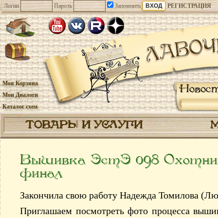
Логин
Пароль
Запомнить
РЕГИСТРАЦИЯ
Моя Корзина
Новос
Мои Диалоги
Каталог схем
ТОВАРЫ И УСЛУГИ
Вышивка ЭстЭ 098 Охотни
финал
Закончила свою работу Надежда Томилова (Л
Приглашаем посмотреть фото процесса выши