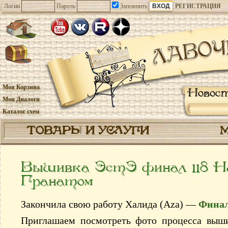
Логин
Пароль
Запомнить
РЕГИСТРАЦИЯ
Моя Корзина
Новос
Мои Диалоги
Каталог схем
ТОВАРЫ И УСЛУГИ
Вышивка ЭстЭ финал 118 Н
Гранатом
Закончила свою работу Халида (Aza) —
Финал
Приглашаем посмотреть фото процесса вы