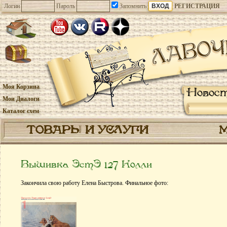
Логин
Пароль
Запомнить
РЕГИСТРАЦИЯ
Моя Корзина
Новос
Мои Диалоги
Каталог схем
ТОВАРЫ И УСЛУГИ
Вышивка ЭстЭ 127 Колли
Закончила свою работу Елена Быстрова. Финальное фото: