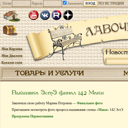
Логин
Пароль
Запомнить
РЕГИСТРАЦИЯ
Моя Корзина
Новос
Мои Диалоги
Каталог схем
ТОВАРЫ И УСЛУГИ
Вышивка ЭстЭ финал 142 Маки
Закончила свою работу Марина Петровна —
Финальное фото
Приглашаем посмотреть фото процесса вышивания схемы
«Маки»
142 ЭстЭ
Программа Первоотшивов