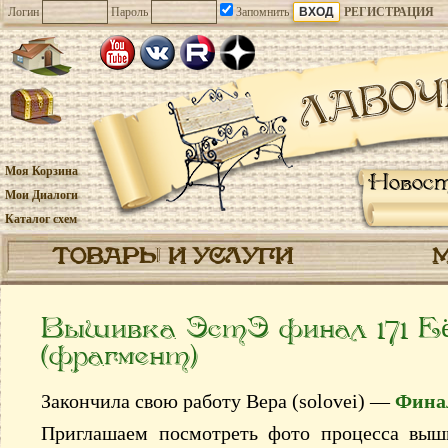
Логин
Пароль
Запомнить
РЕГИСТРАЦИЯ
Моя Корзина
Новос
Мои Диалоги
Каталог схем
ТОВАРЫ И УСЛУГИ
Вышивка ЭстЭ финал 171 Е
(фрагмент)
Закончила свою работу Вера (solovei) —
Фина
Приглашаем посмотреть фото процесса вы