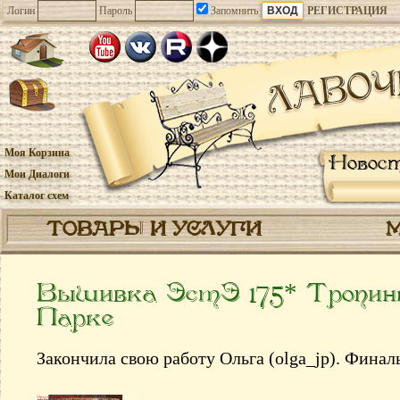
Логин
Пароль
Запомнить
РЕГИСТРАЦИЯ
Моя Корзина
Новос
Мои Диалоги
Каталог схем
ТОВАРЫ И УСЛУГИ
Вышивка ЭстЭ 175* Тропинк
Парке
Закончила свою работу Ольга (olga_jp). Финал